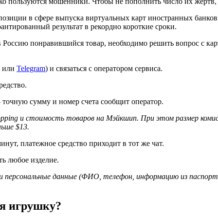
ко пользуются мошенники. Чтобы не пополнить число их жертв,
озиции в сфере выпуска виртуальных карт иностранных банков.
антированный результат в рекордно короткие сроки.
 в Россию понравившийся товар, необходимо решить вопрос с ка
или
Telegram
) и связаться с оператором сервиса.
редство.
 точную сумму и номер счета сообщит оператор.
opping и стоимость товаров на Мэйкшип. При этом размер коми
ьше $13.
нут, платежное средство приходит в тот же чат.
ть любое изделие.
 персональные данные (ФИО, телефон, информацию из паспорта
ся игрушку?