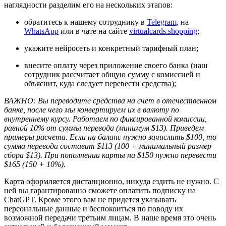
наглядности разделим его на нескольких этапов:
обратитесь к нашему сотруднику в
Telegram
, на
WhatsApp
или в чате на сайте
virtualcards.shopping
;
укажите нейросеть и конкретный тарифный план;
внесите оплату через приложение своего банка (наш
сотрудник рассчитает общую сумму с комиссией и
объяснит, куда следует перевести средства);
ВАЖНО: Вы переводите средства на счет в отечественном
банке, после чего мы конвертируем их в валюту по
внутреннему курсу. Работаем по фиксированной комиссии,
равной 10% от суммы перевода (минимум $13). Приведем
примеры расчета. Если на баланс нужно зачислить $100, то
сумма перевода составит $113 (100 + минимальный размер
сбора $13). При пополнении карты на $150 нужно перевести
$165 (150 + 10%).
Карта оформляется дистанционно, никуда ездить не нужно. С
ней вы гарантированно сможете оплатить подписку на
ChatGPT. Кроме этого вам не придется указывать
персональные данные и беспокоиться по поводу их
возможной передачи третьим лицам. В наше время это очень