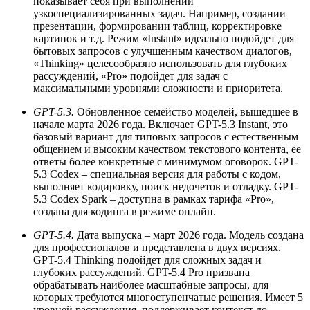
показывает себя при выполнении
узкоспециализированных задач. Например, создании
презентации, формировании таблиц, корректировке
картинок и т.д. Режим «Instant» идеально подойдет для
бытовых запросов с улучшенным качеством диалогов,
«Thinking» целесообразно использовать для глубоких
рассуждений, «Pro» подойдет для задач с
максимальными уровнями сложности и приоритета.
GPT-5.3.
Обновленное семейство моделей, вышедшее в
начале марта 2026 года. Включает GPT-5.3 Instant, это
базовый вариант для типовых запросов с естественным
общением и высоким качеством текстового контента, ее
ответы более конкретные с минимумом оговорок. GPT-
5.3 Codex – специальная версия для работы с кодом,
выполняет кодировку, поиск недочетов и отладку. GPT-
5.3 Codex Spark – доступна в рамках тарифа «Pro»,
создана для кодинга в режиме онлайн.
GPT-5.4.
Дата выпуска – март 2026 года. Модель создана
для профессионалов и представлена в двух версиях.
GPT-5.4 Thinking подойдет для сложных задач и
глубоких рассуждений. GPT-5.4 Pro призвана
обрабатывать наиболее масштабные запросы, для
которых требуются многоступенчатые решения. Имеет 5
уровней рассуждения, поддерживает контекст до