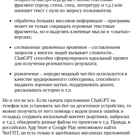
фрагмент (прозу, стихи, спец. литературу и т.д.) или
напишет текст с нуля по запросу пользователя;
обработка больших массивов информации – программа
может не только сокращать огромные текстовые
фрагменты, но и выделять ключевые мысли в «сжатых»
версиях;
составление грамотных промптов
– составлением
запросов у многих людей вызывает сложности ,
ChatGPT способен сформулировать идеальный промпт
для получения релевантного результата;
развлечение
– нередко мощный чат-бот используется в
качестве эрудированного собеседника, способного
выдавать хорошие шутки, поддерживать диалог,
рассказывать истории и т.п.
Но и это не все. Если скачать приложение ChatGPT на
телефон или установить чат-бот на десктопное устройство, то
можно получить от него помощь с кодом (поиск ошибок и
отладка), создавать визуальный контент (картинки, наброски
и т.д.), объединять разные файлы по проектам и т.д. Правда, в
российских App Store и Google Play невозможно найти
ЧатГПТ, он есть только в зарубежных магазинах приложений