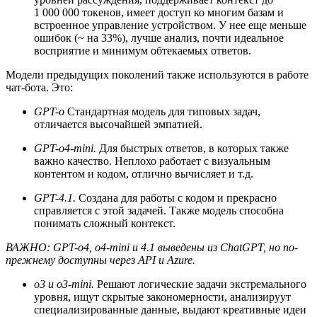
1 000 000 токенов, имеет доступ ко многим базам и
встроенное управление устройством. У нее еще меньше
ошибок (~ на 33%), лучше анализ, почти идеальное
восприятие и минимум обтекаемых ответов.
Модели предыдущих поколений также используются в работе
чат-бота. Это:
GPT-
o
Стандартная модель для типовых задач,
отличается высочайшей эмпатией.
GPT-
o4-
mini.
Для быстрых ответов, в которых также
важно качество. Неплохо работает с визуальным
контентом и кодом, отлично вычисляет и т.д.
GPT-4.1.
Создана для работы с кодом и прекрасно
справляется с этой задачей. Также модель способна
понимать сложный контекст.
ВАЖНО: GPT-
o4,
o4-
mini и 4.1 выведены из ChatGPT, но по-
прежнему доступны через
API и
Azure.
o3 и
o3-
mini.
Решают логические задачи экстремального
уровня, ищут скрытые закономерности, анализируут
специализированные данные, выдают креативные идеи