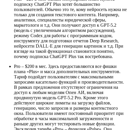
подписку ChatGPT Plus хотят большинство
пользователей. Обычно это те, кому нейросеть нужна не
только для создания текстового контента. Например,
аналитики, специалисты юридической сферы,
маркетологи и т.д. Они получают доступ к GPT-5.2
(модель с увеличенным алгоритмом рассуждения),
режиму Codex для работы с программным кодом,
инструменту для подготовки отчетов Deep Research,
нейросети DALL·E для генерации картинок и т.д. При
взгляде на такой функционал становится понятно,
почему подписка ChatGPT Plus так востребована.
Pro – $200 в мес. Здесь предоставляются все фишки
плана «Plus» и масса дополнительных инструментов.
Тариф подойдет пользователям с максимальными
запросами касательно функций и производительности.
В рамках предложения отсутствуют ограничения на
доступ к любым моделям Опен АИ, включая
продвинутую модель GPT-5.2 Pro. Кроме этого
действуют широкие лимиты на загрузку файлов,
генерацию, число запросов и размеры контекстного
окна. Пользователи имеют постоянный приоритет при
обработке в часы максимальной загруженности и
раньше других могут тестировать новые функции.
Эксклюзив тарифа «Pro» – функция «Pulse». Она